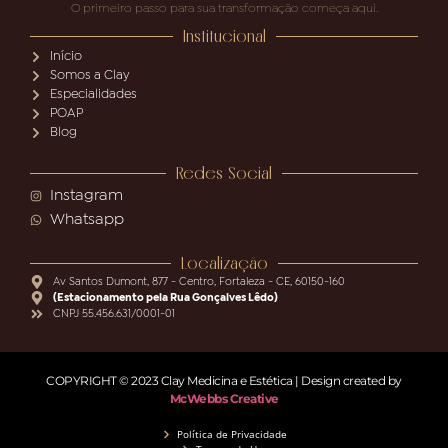
O primeiro passo para sua transformação começa aqui.
Institucional
Início
Somos a Clay
Especialidades
POAP
Blog
Redes Social
Instagram
Whatsapp
Localização
Av Santos Dumont, 877 - Centro, Fortaleza - CE, 60150-160
(Estacionamento pela Rua Gonçalves Lêdo)
CNPJ 55.456.631/0001-01
COPYRIGHT © 2023 Clay Medicina e Estética | Design created by
McWebbs Creative
Política de Privacidade