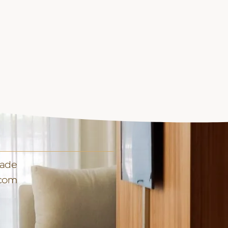
dade
 com