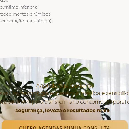
 dor;
owntime inferior a
rocedimentos cirúrgicos
recuperação mais rápida).
Agende Sua Consulta
sa Clay, tecnologia, experiência médica e sensibili
tica se unem para transformar o contorno corporal
segurança, leveza e resultados reais
.
QUERO AGENDAR MINHA CONSULTA