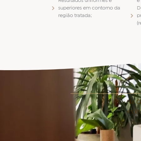
Resultados uniformes e
e
superiores em contorno da
D
região tratada;
p
(
Na Ca
esté