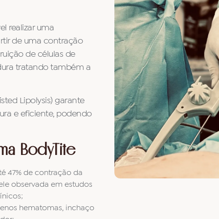
el realizar uma
artir de uma contração
ruição de células de
gordura tratando também a
sted Lipolysis) garante
ura e eficiente, podendo
rma BodyTite
té 47% de contração da
ele observada em estudos
ínicos;
enos hematomas, inchaço