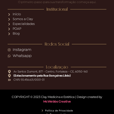
O primeiro passo para sua transformação começa aqui.
Institucional
Início
Somos a Clay
Especialidades
POAP
Blog
Redes Social
Instagram
Whatsapp
Localização
Av Santos Dumont, 877 - Centro, Fortaleza - CE, 60150-160
(Estacionamento pela Rua Gonçalves Lêdo)
CNPJ 55.456.631/0001-01
COPYRIGHT © 2023 Clay Medicina e Estética | Design created by
McWebbs Creative
Política de Privacidade