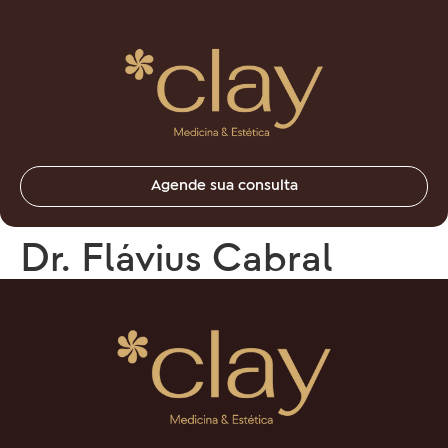
Agende sua consulta
Dr. Flávius Cabral