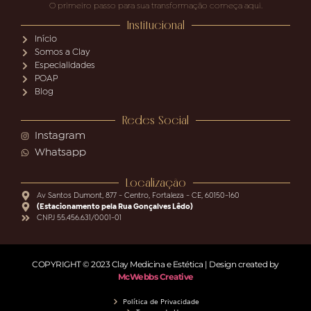
O primeiro passo para sua transformação começa aqui.
Institucional
Início
Somos a Clay
Especialidades
POAP
Blog
Redes Social
Instagram
Whatsapp
Localização
Av Santos Dumont, 877 - Centro, Fortaleza - CE, 60150-160
(Estacionamento pela Rua Gonçalves Lêdo)
CNPJ 55.456.631/0001-01
COPYRIGHT © 2023 Clay Medicina e Estética | Design created by
McWebbs Creative
Política de Privacidade